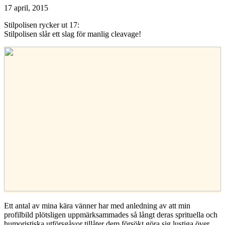
17 april, 2015
Stilpolisen rycker ut 17:
Stilpolisen slår ett slag för manlig cleavage!
Ett antal av mina kära vänner har med anledning av att min
profilbild plötsligen uppmärksammades så långt deras sprituella och
humoristiska utförsgåvor tillåter dem försökt göra sig lustiga över