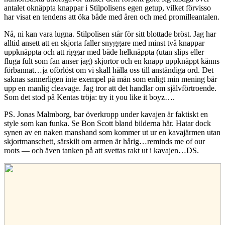
antalet oknäppta knappar i Stilpolisens egen getup, vilket förvisso
har visat en tendens att öka både med åren och med promilleantalen.
Nå, ni kan vara lugna. Stilpolisen står för sitt blottade bröst. Jag har
alltid ansett att en skjorta faller snyggare med minst två knappar
uppknäppta och att riggar med både helknäppta (utan slips eller
fluga fult som fan anser jag) skjortor och en knapp uppknäppt känns
förbannat…ja oförlöst om vi skall hålla oss till anständiga ord. Det
saknas sannerligen inte exempel på män som enligt min mening bär
upp en manlig cleavage. Jag tror att det handlar om självförtroende.
Som det stod på Kentas tröja: try it you like it boyz….
PS. Jonas Malmborg, bar överkropp under kavajen är faktiskt en
style som kan funka. Se Bon Scott bland bilderna här. Hatar dock
synen av en naken manshand som kommer ut ur en kavajärmen utan
skjortmanschett, särskilt om armen är hårig…reminds me of our
roots — och även tanken på att svettas rakt ut i kavajen…DS.